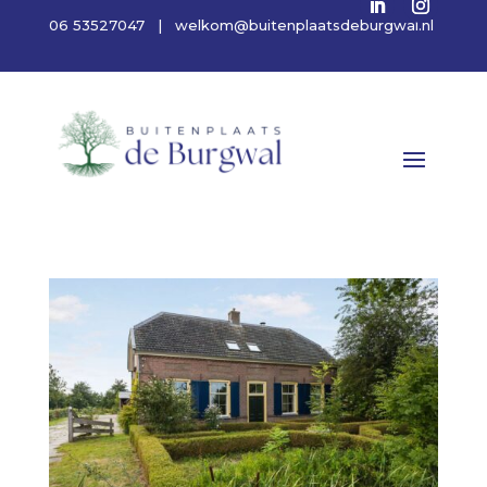
06 53527047 | welkom@buitenplaatsdeburgwal.nl